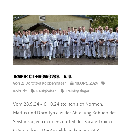
TRAINER-C-LEHRGANG 28.9. – 6.10.
von
Dorottya Koppenhagen
10.Okt..2024
Kobudo
Neuigkeiten
Trainingslager
Vom 28.9.24 – 6.10.24 stellten sich Normen,
Marius und Dorottya aus der Abteilung Kobudo des
Seishinkai Jena dem ersten Teil der Karate-Trainer-
C-Ausbildung. Die Ausbildung fand im KiEZ