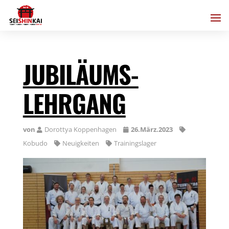
JUBILÄUMS-
LEHRGANG
von
Dorottya Koppenhagen
26.März.2023
Kobudo
Neuigkeiten
Trainingslager