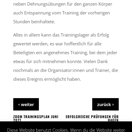
neben Dehnungsübungen für den ganzen Körper
auch Entspannung vom Training der vorherigen
Stunden beinhaltete.
Alles in allem kann das Trainingslager als Erfolg
gewertet werden, es war hoffentlich für alle
Beteiligten ein angenehmes Training, bei dem jeder
etwas für sich mitnehmen konnte. Vielen Dank
nochmals an die Organisator:innen und Trainer, die
dieses Ereignis ermöglicht haben.
‹
›
weiter
zurück
ZOOM TRAININGSPLAN JUNI
ERFOLGREICHE PRÜFUNGEN FÜR
2021
HAGEN
Diese Website benutzt Cookies. Wenn du die Website weiter