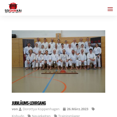
JUBILÄUMS-LEHRGANG
von
Dorottya Koppenhagen
26.März.2023
Kobudo
Neuigkeiten
Trainingslager